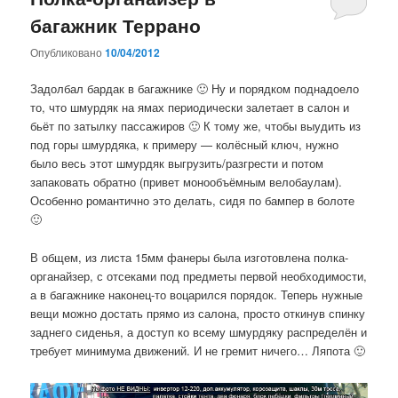
багажник Террано
Опубликовано
10/04/2012
Задолбал бардак в багажнике 🙂 Ну и порядком поднадоело
то, что шмурдяк на ямах периодически залетает в салон и
бьёт по затылку пассажиров 🙂 К тому же, чтобы выудить из
под горы шмурдяка, к примеру — колёсный ключ, нужно
было весь этот шмурдяк выгрузить/разгрести и потом
запаковать обратно (привет монообъёмным велобаулам).
Особенно романтично это делать, сидя по бампер в болоте
🙂
В общем, из листа 15мм фанеры была изготовлена полка-
органайзер, с отсеками под предметы первой необходимости,
а в багажнике наконец-то воцарился порядок. Теперь нужные
вещи можно достать прямо из салона, просто откинув спинку
заднего сиденья, а доступ ко всему шмурдяку распределён и
требует минимума движений. И не гремит ничего… Ляпота 🙂