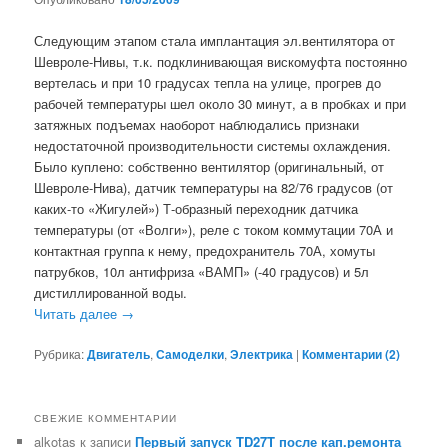
Следующим этапом стала имплантация эл.вентилятора от
Шевроле-Нивы, т.к. подклинивающая вискомуфта постоянно
вертелась и при 10 градусах тепла на улице, прогрев до
рабочей температуры шел около 30 минут, а в пробках и при
затяжных подъемах наоборот наблюдались признаки
недостаточной производительности системы охлаждения.
Было куплено: собственно вентилятор (оригинальный, от
Шевроле-Нива), датчик температуры на 82/76 градусов (от
каких-то «Жигулей») Т-образный переходник датчика
температуры (от «Волги»), реле с током коммутации 70А и
контактная группа к нему, предохранитель 70А, хомуты
патрубков, 10л антифриза «ВАМП» (-40 градусов) и 5л
дистиллированной воды.
Читать далее
→
Рубрика:
Двигатель
,
Самоделки
,
Электрика
|
Комментарии (
2
)
СВЕЖИЕ КОММЕНТАРИИ
alkotas
к записи
Первый запуск TD27T после кап.ремонта