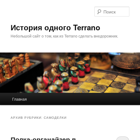
Перейти
Перейти
к
к
Поис
основному
дополнительному
содержимому
содержимому
История одного Terrano
Небольшой сайт о том, как из Terrano сделать внедорожник.
Главное
Главная
меню
АРХИВ РУБРИКИ:
САМОДЕЛКИ
Полка-органайзер в